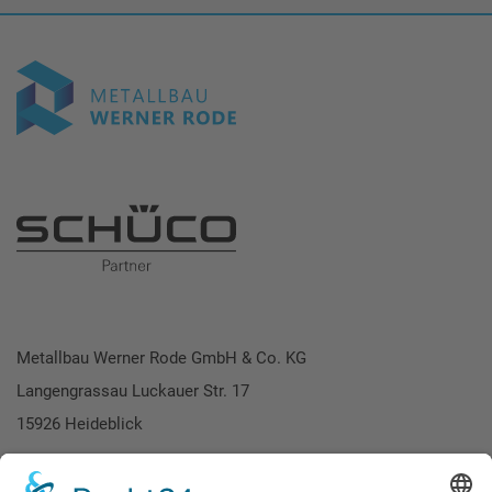
Metallbau Werner Rode GmbH & Co. KG
Langengrassau Luckauer Str. 17
15926 Heideblick
Telefon: 035454 / 873610