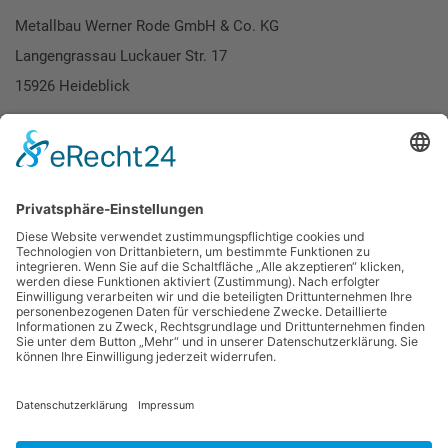
Metallbau Werner Rode GmbH & Co. KG
Langengrassau Luckauer Str. 17
15926 Heideblick
Telefon: 035454 / 873610
E-Mail:
info@metallbau-rode.de
Aluminiumbau
Stahlbau
Unternehmen
Karriere
Kontakt